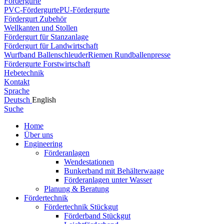
Fördergurte
PVC-Fördergurte
PU-Fördergurte
Fördergurt Zubehör
Wellkanten und Stollen
Fördergurt für Stanzanlage
Fördergurt für Landwirtschaft
Wurfband Ballenschleuder
Riemen Rundballenpresse
Fördergurte Forstwirtschaft
Hebetechnik
Kontakt
Sprache
Deutsch
English
Suche
Home
Über uns
Engineering
Förderanlagen
Wendestationen
Bunkerband mit Behälterwaage
Förderanlagen unter Wasser
Planung & Beratung
Fördertechnik
Fördertechnik Stückgut
Förderband Stückgut